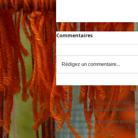
Commentaires
Rédigez un commentaire...
Bonus Réparation Textile
Siret :
424 969 749 00037
- APE :
4
Association déclarée d’Intérêt G
RI : 2018/88 du 7/11/18
Organisme de formation professi
Numéro de déclaration d’activité : 82 
Certification qualité « Qualiopi »