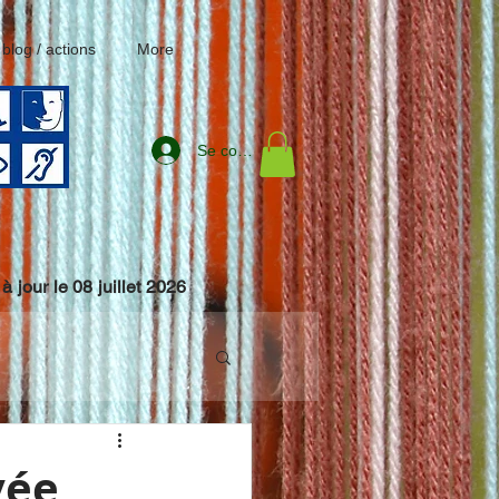
/ blog / actions
More
Se connecter
 à jour le 08 juillet 2026
vée