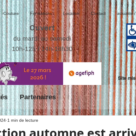
Couture
Formations
Location
Contact
actualité 
Ouvert
du mardi au samedi
10h-12h / 14h-18h30
Site mis
tés
Partenaires
024
1 min de lecture
ction automne est arri