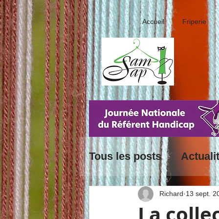
Accueil
Friperie
Tous les posts
Actuali
Richard
13 sept. 2
La colle