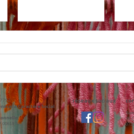
Sam'Sap en fête
Bon
779Z
réseaux sociaux
co
énéral à Caractère Social
Sam
onnelle.
26 Q
07 00619 07
072