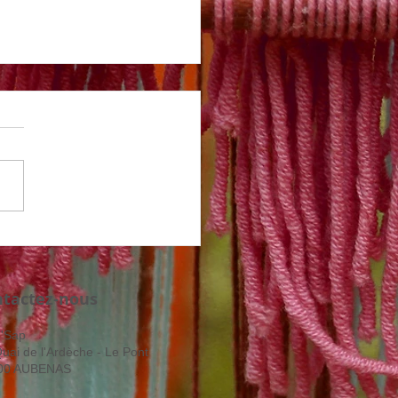
us Réparation
ntactez-nous
'Sap
uai de l'Ardèche - Le Pont
00 AUBENAS